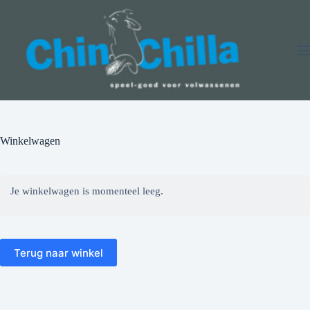
Ga
naar
de
inhoud
Winkelwagen
Je winkelwagen is momenteel leeg.
Terug naar winkel