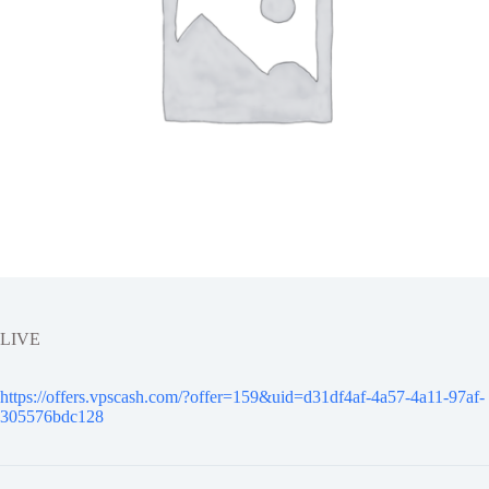
LIVE
https://offers.vpscash.com/?offer=159&uid=d31df4af-4a57-4a11-97af-
305576bdc128