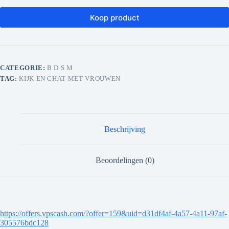
Koop product
CATEGORIE:
B D S M
TAG:
KIJK EN CHAT MET VROUWEN
Beschrijving
Beoordelingen (0)
https://offers.vpscash.com/?offer=159&uid=d31df4af-4a57-4a11-97af-
305576bdc128